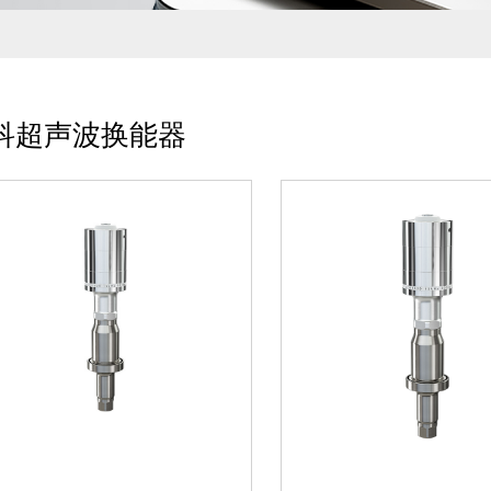
01超声波电箱将电能转变成高
01、超声波电箱将电
频高压信号02换能器将高频高
高频高压信号02、换
压信号转换成机械振幅，即机
频高压信号转换成机械
械能03效率高，振幅大，耐热
即机械能03、效率高，
性好04不同的材质和尺寸，对
大，耐热性好04、不
科超声波换能器
应不同的功率05是...
和尺寸，对应不同的功..
20kHz-2000W 灵科超声波换
20kHz-3000W 灵科
能器 倒喇叭型
能器 倒喇叭型
01、超声波电箱将电能转变成
01、超声波电箱将电