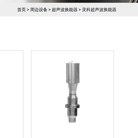
能转变成
01、超声波电箱将电能转变成
能器将高
高频高压信号02、换能器将高
首页
>
周边设备
>
超声波换能器
>
灵科超声波换能器
振幅，
频高压信号转换成机械振幅，
振幅
即机械能03、效率高，振幅
同的材质
大，耐热性好04、不同的材质
.
和尺寸，对应不同的功...
超声波换
28kHz-1200W 灵科超声波换
能器 不锈钢壳
能转变成
01、超声波电箱将电能转变成