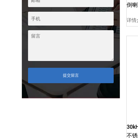
倒喇
详情
提交留言
30
不锈