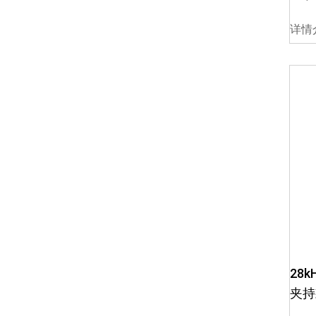
详情
28
夹持