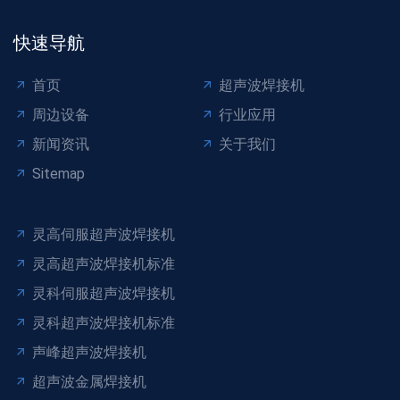
快速导航
首页
超声波焊接机
周边设备
行业应用
新闻资讯
关于我们
Sitemap
灵高伺服超声波焊接机
灵高超声波焊接机标准
灵科伺服超声波焊接机
灵科超声波焊接机标准
声峰超声波焊接机
超声波金属焊接机