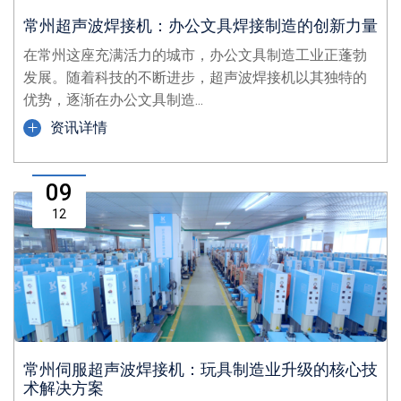
常州超声波焊接机：办公文具焊接制造的创新力量
在常州这座充满活力的城市，办公文具制造工业正蓬勃
发展。随着科技的不断进步，超声波焊接机以其独特的
优势，逐渐在办公文具制造...
资讯详情
09
12
常州伺服超声波焊接机：玩具制造业升级的核心技
术解决方案