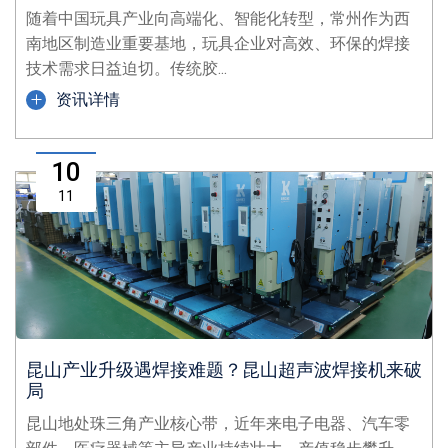
随着中国玩具产业向高端化、智能化转型，常州作为西
南地区制造业重要基地，玩具企业对高效、环保的焊接
技术需求日益迫切。传统胶...
资讯详情
10
11
昆山产业升级遇焊接难题？昆山超声波焊接机来破
局
昆山地处珠三角产业核心带，近年来电子电器、汽车零