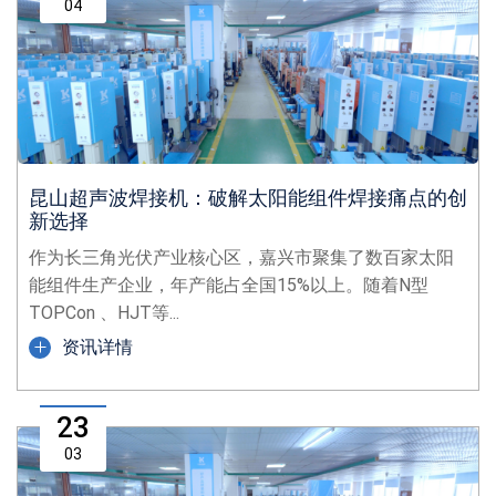
04
昆山超声波焊接机：破解太阳能组件焊接痛点的创
新选择
作为长三角光伏产业核心区，嘉兴市聚集了数百家太阳
能组件生产企业，年产能占全国15%以上。随着N型
TOPCon 、HJT等...
资讯详情
23
03