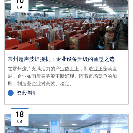
10
09
常州超声波焊接机：企业设备升级的智慧之选
在常州这片充满活力的产业热土上，制造业正蓬勃发
展，企业如雨后春笋般不断涌现。随着市场竞争的加
剧，制造业企业对高效、稳定、...
资讯详情
18
08