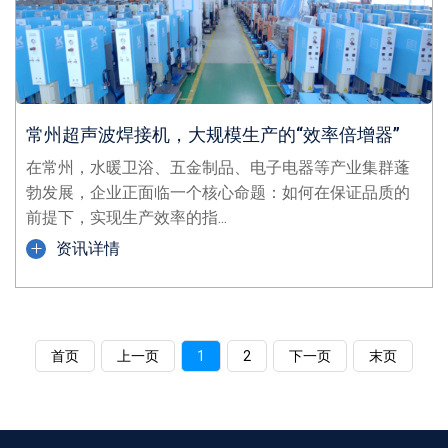
常州超声波焊接机，大规模生产的“效率倍增器”
在常州，水暖卫浴、五金制品、电子电器等产业集群蓬
勃发展，企业正面临一个核心命题：如何在保证品质的
前提下，实现生产效率的指...
资讯详情
首页
上一页
1
2
下一页
末页