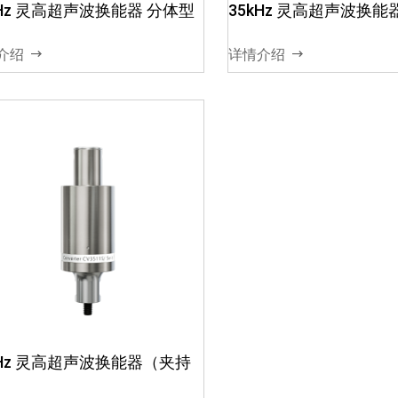
量转换成电能量，不需外电源
kHz 灵高超声波换能器 分体型
35kHz 灵高超声波换能
03、是超声波设备的核心器件
04、不同的外形尺寸对应不同
介绍
详情介绍
的功率05、效率高...
kHz 灵高超声波换能器（夹持