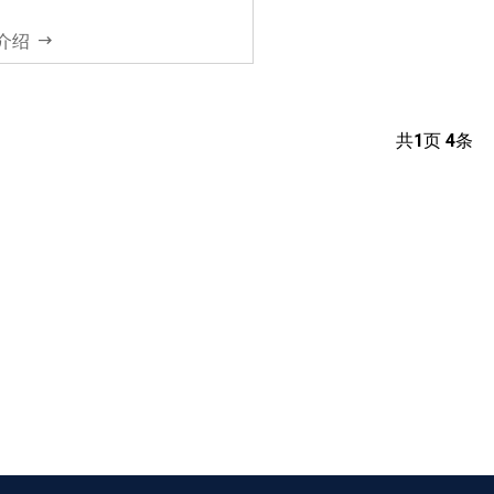
介绍
共
1
页
4
条