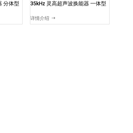
器 分体型
35kHz 灵高超声波换能器 一体型
详情介绍