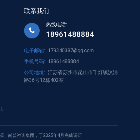
联系我们
接
热线电话:
18961488884
标
电子邮箱:
179340387@qq.com
接
手机号码:
18961488884
标
公司地址:
江苏省苏州市昆山市千灯镇汶浦
路36号12栋402室
机
源：尚普咨询集团，于2025年4月完成调研